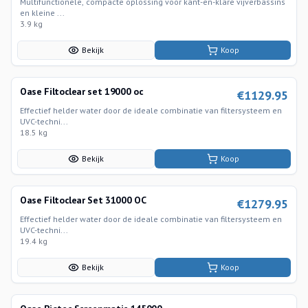
Multifunctionele, compacte oplossing voor kant-en-klare vijverbassins
en kleine ...
3.9 kg
Bekijk
Koop
Oase Filtoclear set 19000 oc
€
1129.95
Effectief helder water door de ideale combinatie van filtersysteem en
UVC-techni...
18.5 kg
Bekijk
Koop
Oase Filtoclear Set 31000 OC
€
1279.95
Effectief helder water door de ideale combinatie van filtersysteem en
UVC-techni...
19.4 kg
Bekijk
Koop