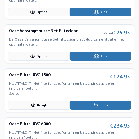
optimale wate...
Opties
Kies
Oase Vervangmousse Set Filtoclear
€
25.95
Vanaf
De Oase Vervangmousse Set Filtoclear biedt duurzame filtratie met
optimale water...
Opties
Kies
Oase Filtral UVC 1500
€
124.95
MULTITALENT​​: Met filterfunctie, fontein en beluchtingssproeier
(inclusief belu...
3.6 kg
Bekijk
Koop
Oase Filtral UVC 6000
€
234.95
MULTITALENT​​: Met filterfunctie, fontein en beluchtingssproeier
(inclusief belu...