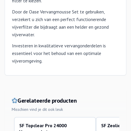
filter te kiezen.
Door de Oase Vervangmousse Set te gebruiken,
verzekert u zich van een perfect functionerende
vijverfilter die bijdraagt aan een helder en gezond
vijverwater.
Investeren in kwalitatieve vervangonderdelen is
essentieel voor het behoud van een optimale
vijveromgeving.
Gerelateerde producten
Misschien vind je dit ook leuk
SF Topclear Pro 24000
SF Zeoliet 10 
filtermaterialen vijverafdeling
waterbehandeling e