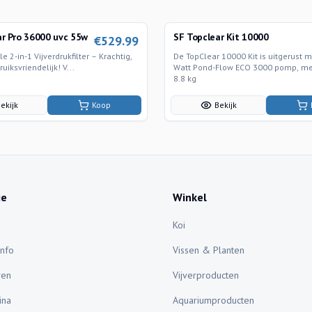
ar Pro 36000 uvc 55w
SF Topclear Kit 10000
€
529.99
e 2-in-1 Vijverdrukfilter – Krachtig,
De TopClear 10000 Kit is uitgerust 
uiksvriendelijk! V...
Watt Pond-Flow ECO 3000 pomp, met
8.8 kg
ekijk
Koop
Bekijk
ie
Winkel
Koi
Info
Vissen & Planten
ren
Vijverproducten
ina
Aquariumproducten