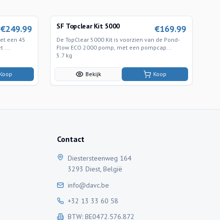
SF Topclear Kit 5000
€
249.99
€
169.99
met een 45
De TopClear 5000 Kit is voorzien van de Pond-
 ...
Flow ECO 2000 pomp, met een pompcap...
5.7 kg
Koop
Bekijk
Koop
Contact
Diestersteenweg 164
3293 Diest, België
info@davc.be
+32 13 33 60 58
BTW: BE0472.576.872