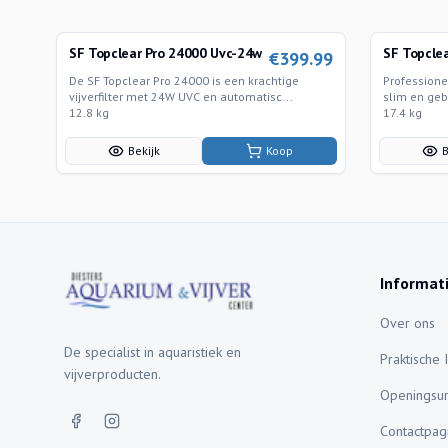
SF Topclear Pro 24000 Uvc-24w
SF Topcle
€
399.99
De SF Topclear Pro 24000 is een krachtige
Professionel
vijverfilter met 24W UVC en automatisc...
slim en gebr
12.8 kg
17.4 kg
Bekijk
Koop
B
Informat
Over ons
De specialist in aquaristiek en
Praktische 
vijverproducten.
Openingsu
Contactpag