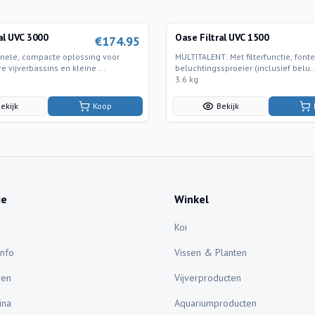
al UVC 3000
Oase Filtral UVC 1500
€
174.95
onele, compacte oplossing voor
MULTITALENT​​: Met filterfunctie, font
e vijverbassins en kleine ...
beluchtingssproeier (inclusief belu..
3.6 kg
ekijk
Koop
Bekijk
ie
Winkel
Koi
Info
Vissen & Planten
ren
Vijverproducten
ina
Aquariumproducten