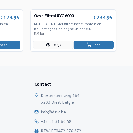
Oase Filtral UVC 6000
€
124.95
€
234.95
ein en
MULTITALENT​​: Met filterfunctie, fontein en
.
beluchtingssproeier (inclusief belu...
5.9 kg
Koop
Bekijk
Koop
Contact
Diestersteenweg 164
3293 Diest, België
info@davc.be
+32 13 33 60 58
BTW: BE0472.576.872