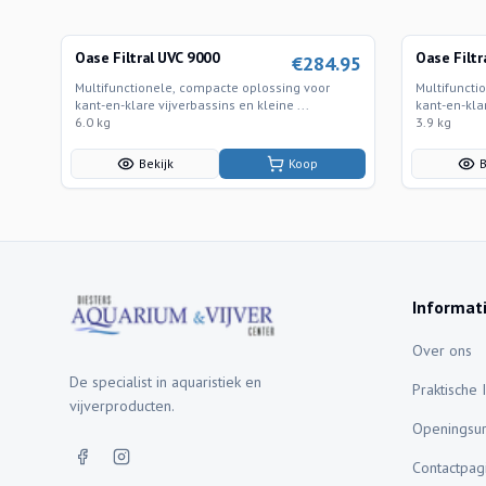
Oase Filtral UVC 9000
Oase Filtr
€
284.95
Multifunctionele, compacte oplossing voor
Multifuncti
kant-en-klare vijverbassins en kleine ...
kant-en-klar
6.0 kg
3.9 kg
Bekijk
Koop
B
Informat
Over ons
De specialist in aquaristiek en
Praktische 
vijverproducten.
Openingsu
Contactpag