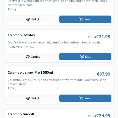
Dactycid is werkzaam tegen inwendige en uitwendige wormen, zoals
Nematoden, huid...
150 g
Bekijk
Koop
Colombo Cytofex
€
21.99
Vanaf
Cytofex is werkzaam tegen uitwendige bacteriële infecties zoals
huidzweren, vinr...
Opties
Kies
Colombo Lernex Pro 1000ml
€
87.99
Colombo Lernex Pro is een effectief antiwormmiddel voor siervissen
dat resistent...
1.2 kg
Bekijk
Koop
Colombo fmc-50
€
24.99
Vanaf