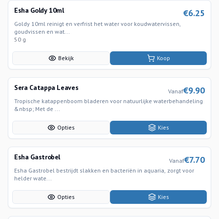
Esha Goldy 10ml
€
6.25
Goldy 10ml reinigt en verfrist het water voor koudwatervissen,
goudvissen en wat...
50 g
Bekijk
Koop
Sera Catappa Leaves
€
9.90
Vanaf
Tropische katappenboom bladeren voor natuurlijke waterbehandeling
&nbsp; Met de ...
Opties
Kies
Esha Gastrobel
€
7.70
Vanaf
Esha Gastrobel bestrijdt slakken en bacteriën in aquaria, zorgt voor
helder wate...
Opties
Kies