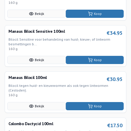
160 g
Bekijk
Koop
Manaus Bilocil Sensitive 100ml
€
34.95
Bilocil Sensitive voor behandeling van huid-, kieuw-, of lintworm
besmettingen b...
160 g
Bekijk
Koop
Manaus Bilocil 100ml
€
30.95
Bilocil tegen huid- en kieuwwormen als ook tegen lintwormen
(Cestoden).
160 g
Bekijk
Koop
Colombo Dactycid 100ml
€
17.50