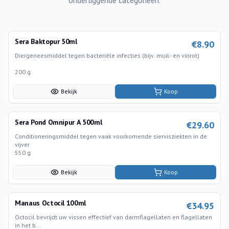
onderliggende categorieen.
Sera Baktopur 50ml
€
8.90
Diergeneesmiddel tegen bacteriële infecties (bijv. muil- en vinrot)
200 g
Bekijk
Koop
Sera Pond Omnipur A 500ml
€
29.60
Conditioneringsmiddel tegen vaak voorkomende siervisziekten in de
vijver
550 g
Bekijk
Koop
Manaus Octocil 100ml
€
34.95
Octocil bevrijdt uw vissen effectief van darmflagellaten en flagellaten
in het b...