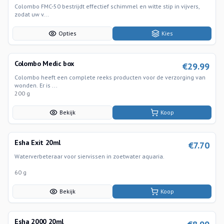
Colombo FMC-50 bestrijdt effectief schimmel en witte stip in vijvers,
zodat uw v...
Opties
Kies
Colombo Medic box
€
29.99
Colombo heeft een complete reeks producten voor de verzorging van
wonden. Er is ...
200 g
Bekijk
Koop
Esha Exit 20ml
€
7.70
Waterverbeteraar voor siervissen in zoetwater aquaria.
60 g
Bekijk
Koop
Esha 2000 20ml