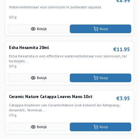
€
8.99
Waterverbeteraar voor siervissen in zoetwater aquaria.
60 g
Bekijk
Koop
Esha Hexamita 20ml
€
11.95
Esha Hexamita is een effectieve waterverbeteraar voor siervissen, ter
bestrijdin...
60 g
Bekijk
Koop
Ceramic Nature Catappa Leaves Nano 10st
€
3.95
Catappa-bladeren van CeramicNature (ook bekend als Ketapang-,
Amandel-, Terminal...
20 g
Bekijk
Koop