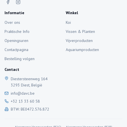
Informatie
Winkel
Over ons
Koi
Praktische Info
Vissen & Planten
Openingsuren
Vijverproducten
Contactpagina
Aquariumproducten
Bestelling volgen
Contact
Diestersteenweg 164
3293 Diest, België
info@davc.be
+32 13 33 60 58
BTW: BE0472.576.872
Algemene Voorwaarden (B2C)
Algemene Voorwaarden (B2B)