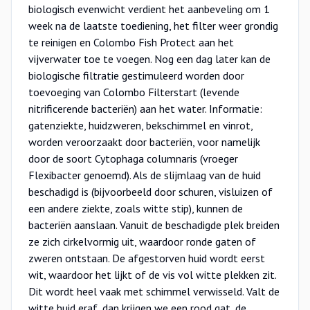
biologisch evenwicht verdient het aanbeveling om 1
week na de laatste toediening, het filter weer grondig
te reinigen en Colombo Fish Protect aan het
vijverwater toe te voegen. Nog een dag later kan de
biologische filtratie gestimuleerd worden door
toevoeging van Colombo Filterstart (levende
nitrificerende bacteriën) aan het water. Informatie:
gatenziekte, huidzweren, bekschimmel en vinrot,
worden veroorzaakt door bacteriën, voor namelijk
door de soort Cytophaga columnaris (vroeger
Flexibacter genoemd). Als de slijmlaag van de huid
beschadigd is (bijvoorbeeld door schuren, visluizen of
een andere ziekte, zoals witte stip), kunnen de
bacteriën aanslaan. Vanuit de beschadigde plek breiden
ze zich cirkelvormig uit, waardoor ronde gaten of
zweren ontstaan. De afgestorven huid wordt eerst
wit, waardoor het lijkt of de vis vol witte plekken zit.
Dit wordt heel vaak met schimmel verwisseld. Valt de
witte huid eraf, dan krijgen we een rood gat, de