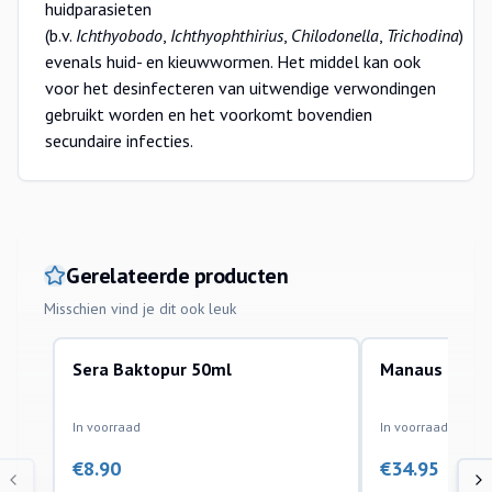
huidparasieten
(b.v.
Ichthyobodo
,
Ichthyophthirius
,
Chilodonella
,
Trichodina
)
evenals huid- en kieuwwormen. Het middel kan ook
voor het desinfecteren van uitwendige verwondingen
gebruikt worden en het voorkomt bovendien
secundaire infecties.
Gerelateerde producten
Misschien vind je dit ook leuk
Sera Baktopur 50ml
Manaus Octoc
vitamines en medicatie
vitamines en medic
In voorraad
In voorraad
€
8.90
€
34.95