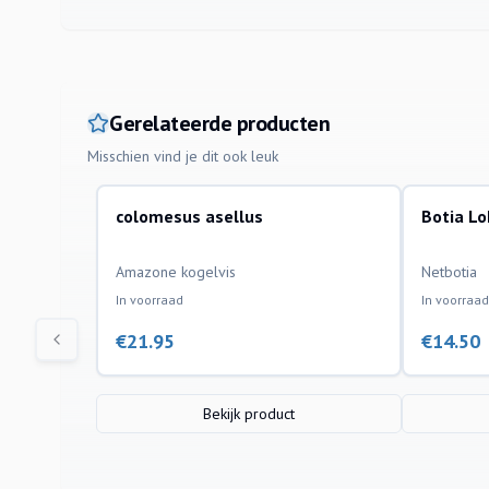
Gerelateerde producten
Misschien vind je dit ook leuk
colomesus asellus
Botia L
aquariumvissen
aquariumvi
Amazone kogelvis
Netbotia
In voorraad
In voorraad
€
21.95
€
14.50
Bekijk product