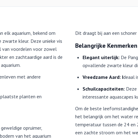
an elk aquarium, bekend om
Dit draagt bij aan een schone
e zwarte kleur. Deze unieke vis
Belangrijke Kenmerken
tal van voordelen voor zowel
kter en zachtaardige aard is de
Elegant uiterlijk:
De Pangi
 aquarium.
opvallende zwarte kleur di
menleven met andere
Vreedzame Aard: I
deaal 
Schuilcapaciteiten:
Deze v
eplaatste planten en
interessante aquascapes k
Om de beste leefomstandigh
het belangrijk om het water r
temperatuur tussen de 24 en 28
n geweldige opruimer,
een zachte stroom om het welz
e bodem van het aquarium