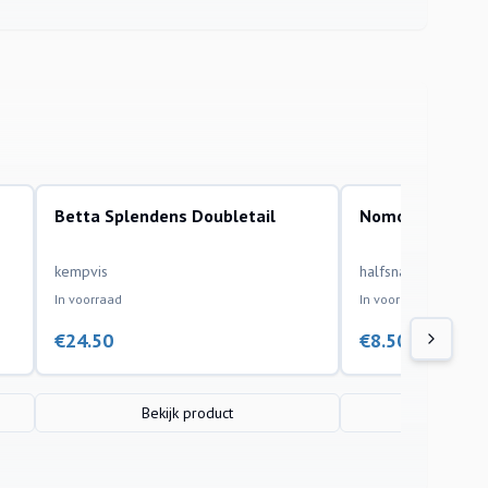
Betta Splendens Doubletail
Nomorhamphus 
aquariumvissen
aquariumvissen
kempvis
halfsnavelbek
In voorraad
In voorraad
€
24.50
€
8.50
Bekijk product
Bekijk