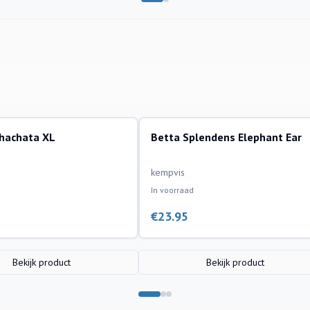
ohachata XL
Betta Splendens Elephant Ear
ssen
aquariumvissen
kempvis
In voorraad
€
23.95
Bekijk product
Bekijk product