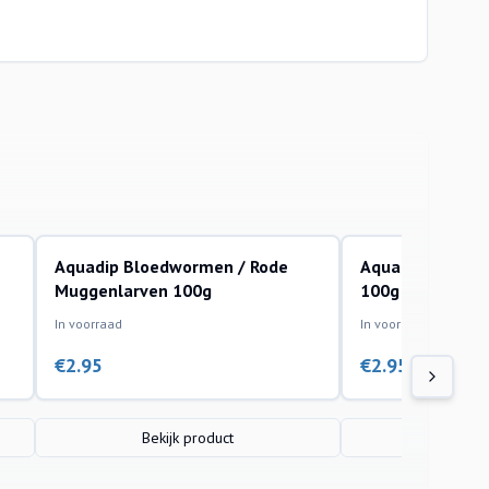
Aquadip Bloedwormen / Rode
Aquadip Brine S
Muggenlarven 100g
100g
In voorraad
In voorraad
€
2.95
€
2.95
Bekijk product
Bekijk