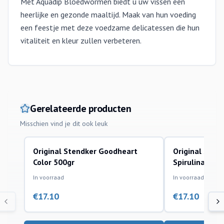
Met Aquadip Bloedwormen biedt u uw vissen een
heerlijke en gezonde maaltijd. Maak van hun voeding
een feestje met deze voedzame delicatessen die hun
vitaliteit en kleur zullen verbeteren.
Gerelateerde producten
Misschien vind je dit ook leuk
Original Stendker Goodheart
Original Sten
diepvriesvoer
diepvriesvoer
Color 500gr
Spirulina 500
In voorraad
In voorraad
€
17.10
€
17.10