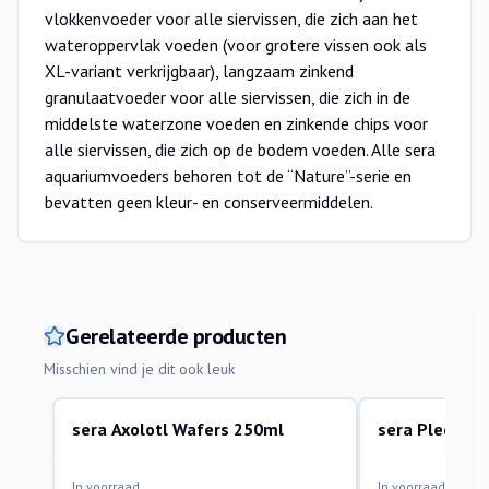
vlokkenvoeder voor alle siervissen, die zich aan het
wateroppervlak voeden (voor grotere vissen ook als
XL-variant verkrijgbaar), langzaam zinkend
granulaatvoeder voor alle siervissen, die zich in de
middelste waterzone voeden en zinkende chips voor
alle siervissen, die zich op de bodem voeden. Alle sera
aquariumvoeders behoren tot de “Nature”-serie en
bevatten geen kleur- en conserveermiddelen.
Gerelateerde producten
Misschien vind je dit ook leuk
sera Axolotl Wafers 250ml
sera Pleco Ta
droogvoer
tabletten en chips
In voorraad
In voorraad