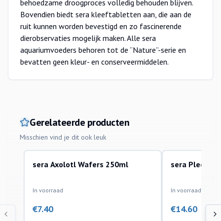
behoedzame droogproces volledig behouden blijven.
Bovendien biedt sera kleeftabletten aan, die aan de
ruit kunnen worden bevestigd en zo fascinerende
dierobservaties mogelijk maken. Alle sera
aquariumvoeders behoren tot de “Nature”-serie en
bevatten geen kleur- en conserveermiddelen.
Gerelateerde producten
Misschien vind je dit ook leuk
sera Axolotl Wafers 250ml
sera Pleco Ta
droogvoer
tabletten en chips
In voorraad
In voorraad
€
7.40
€
14.60