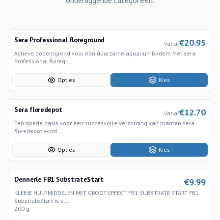
onderliggende categorieen.
Sera Professional floreground
€
20.95
Vanaf
Actieve bodemgrond voor een duurzame aquariumbodem Met sera
Professional floregr...
Opties
Kies
Sera floredepot
€
12.70
Vanaf
Een goede basis voor een succesvolle verzorging van planten sera
floredepot word...
Opties
Kies
Dennerle FB1 SubstrateStart
€
9.99
KLEINE HULPMIDDELEN MET GROOT EFFECT FB1 SUBSTRATE START FB1
SubstrateStart is e...
200 g