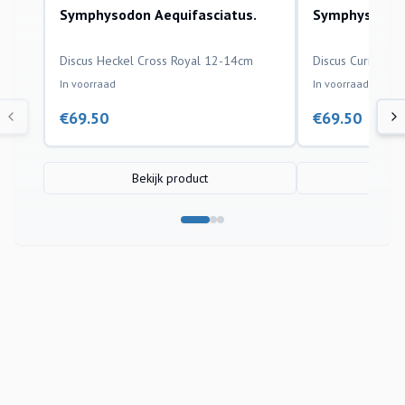
Symphysodon Aequifasciatus.
Symphysodon 
aquariumvissen
aquariumvissen
Discus Heckel Cross Royal 12-14cm
Discus Curipera
In voorraad
In voorraad
€
69.50
€
69.50
Bekijk product
Bek