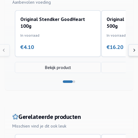
Aanbevolen voeding
Original Stendker GoodHeart
Original Sten
100g
500g
In voorraad
In voorraad
€
4.10
€
16.20
Bekijk product
Bek
Gerelateerde producten
Misschien vind je dit ook leuk