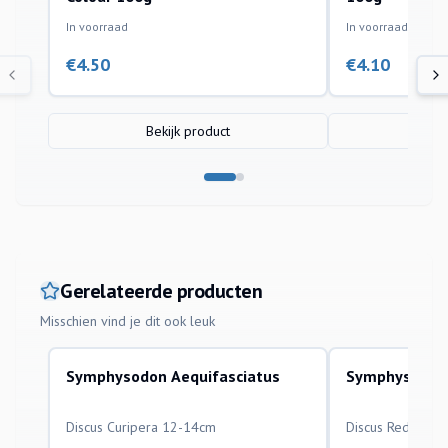
In voorraad
In voorraad
€
4.50
€
4.10
Bekijk product
Bek
Gerelateerde producten
Misschien vind je dit ook leuk
Symphysodon Aequifasciatus
Symphysodon 
aquariumvissen
aquariumvissen
Discus Curipera 12-14cm
Discus Red Valen