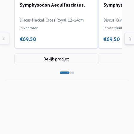
Symphysodon Aequifasciatus.
Symphysodon 
aquariumvissen
aquariumvissen
Discus Heckel Cross Royal 12-14cm
Discus Curipera
In voorraad
In voorraad
€
69.50
€
69.50
Bekijk product
Bek