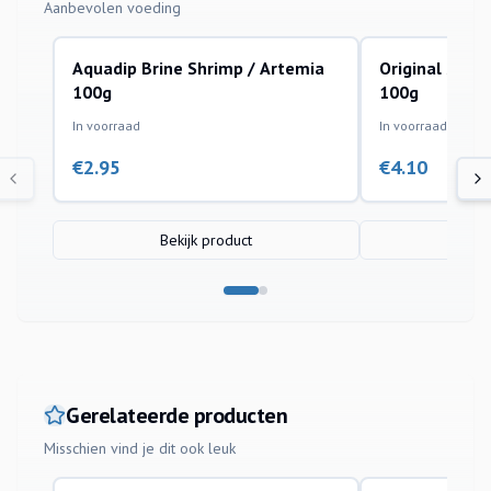
Aanbevolen voeding
Aquadip Brine Shrimp / Artemia
Original Sten
100g
100g
In voorraad
In voorraad
€
2.95
€
4.10
Bekijk product
Bek
Gerelateerde producten
Misschien vind je dit ook leuk