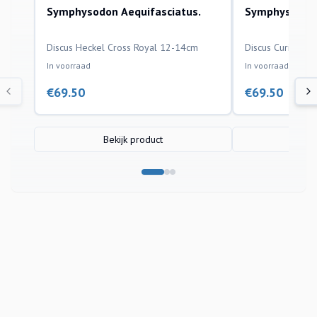
Symphysodon Aequifasciatus.
Symphysodon 
aquariumvissen
aquariumvissen
Discus Heckel Cross Royal 12-14cm
Discus Curipera
In voorraad
In voorraad
€
69.50
€
69.50
Bekijk product
Bek