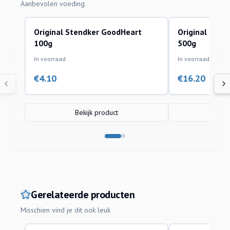
Aanbevolen voeding
Original Stendker GoodHeart
Original Sten
100g
500g
In voorraad
In voorraad
€
4.10
€
16.20
Bekijk product
Bek
Gerelateerde producten
Misschien vind je dit ook leuk