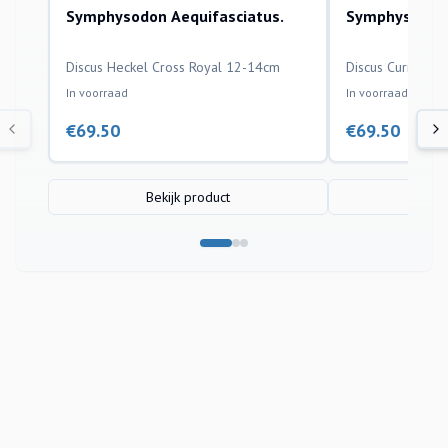
Symphysodon Aequifasciatus.
Symphysodon 
aquariumvissen
aquariumvissen
Discus Heckel Cross Royal 12-14cm
Discus Curipera
In voorraad
In voorraad
€
69.50
€
69.50
Bekijk product
Bek