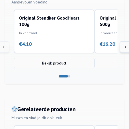
Aanbevolen voeding
Original Stendker GoodHeart
Original Sten
100g
500g
In voorraad
In voorraad
€
4.10
€
16.20
Bekijk product
Bek
Gerelateerde producten
Misschien vind je dit ook leuk