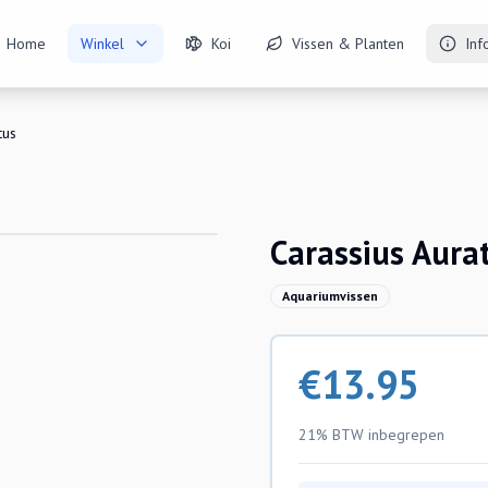
Home
Winkel
Koi
Vissen & Planten
Inf
tus
Carassius Aura
Aquariumvissen
€
13.95
21% BTW
inbegrepen