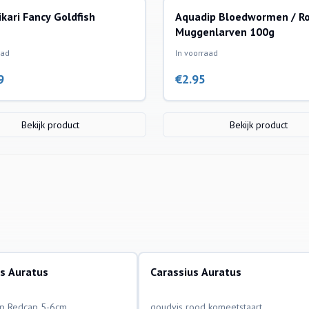
ikari Fancy Goldfish
Aquadip Bloedwormen / R
Muggenlarven 100g
aad
In voorraad
9
€
2.95
Bekijk product
Bekijk product
us Auratus
Carassius Auratus
ssen
aquariumvissen
p Redcap 5-6cm
goudvis rood komeetstaart