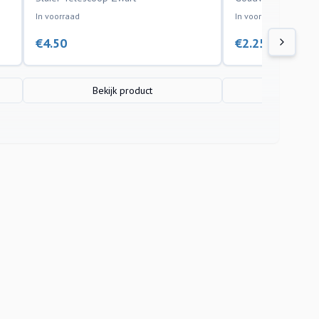
In voorraad
In voorraad
€
4.50
€
2.25
Bekijk product
Bekijk