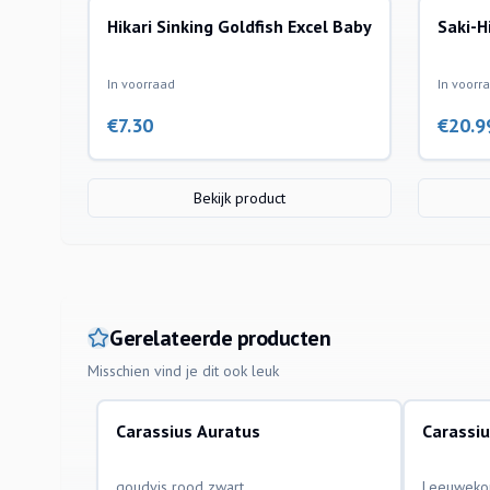
Hikari Sinking Goldfish Excel Baby
Saki-H
In voorraad
In voorr
€
7.30
€
20.9
Bekijk product
Gerelateerde producten
Misschien vind je dit ook leuk
Carassius Auratus
Carassi
aquariumvissen
aquariumvi
goudvis rood zwart
Leeuweko