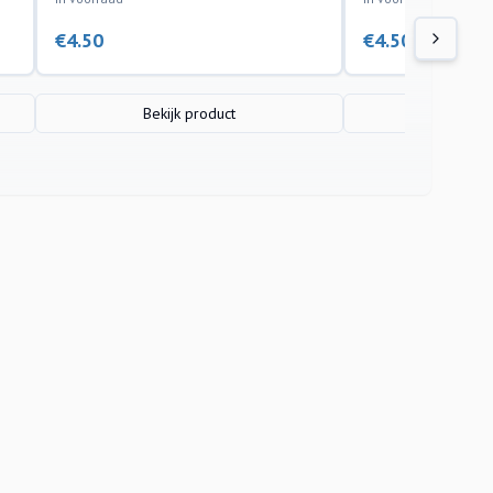
€
4.50
€
4.50
Bekijk product
Bekijk