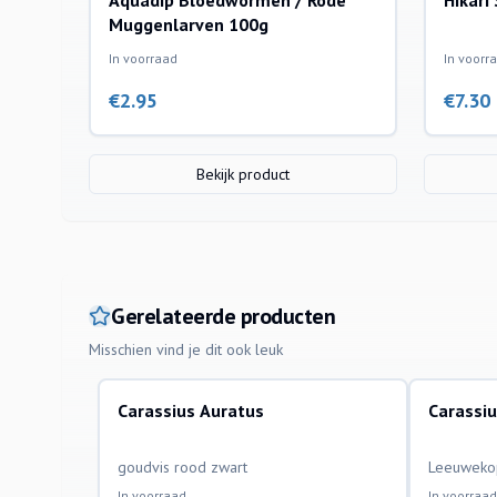
Aquadip Bloedwormen / Rode
Hikari
Muggenlarven 100g
In voorraad
In voorr
€
2.95
€
7.30
Bekijk product
Gerelateerde producten
Misschien vind je dit ook leuk
Carassius Auratus
Carassi
aquariumvissen
aquariumvi
goudvis rood zwart
Leeuweko
In voorraad
In voorraad