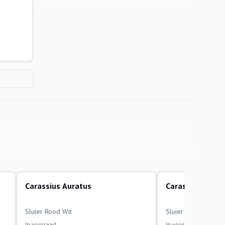
Carassius Auratus
Carassius Aurat
aquariumvissen
aquariumvissen
Sluier Rood Wit
Sluier Telescoop Z
In voorraad
In voorraad