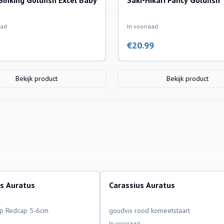
 Sinking Goldfish Excel Baby
Saki-Hikari Fancy Goldfish
aad
In voorraad
€
20.99
Bekijk product
Bekijk product
us Auratus
Carassius Auratus
ssen
aquariumvissen
p Redcap 5-6cm
goudvis rood komeetstaart
In voorraad