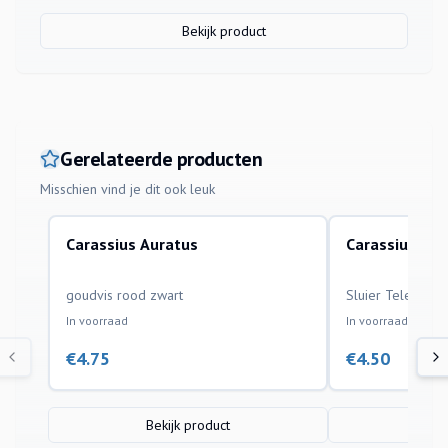
Bekijk product
Gerelateerde producten
Misschien vind je dit ook leuk
Carassius Auratus
Carassius Aur
aquariumvissen
aquariumvissen
goudvis rood zwart
Sluier Telescoo
In voorraad
In voorraad
€
4.75
€
4.50
Bekijk product
Bek