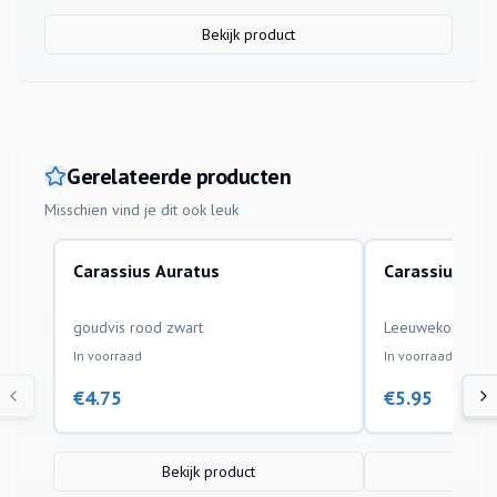
Bekijk product
Gerelateerde producten
Misschien vind je dit ook leuk
Carassius Auratus
Carassius Aur
aquariumvissen
aquariumvissen
goudvis rood zwart
Leeuwekop Redc
In voorraad
In voorraad
€
4.75
€
5.95
Bekijk product
Bek