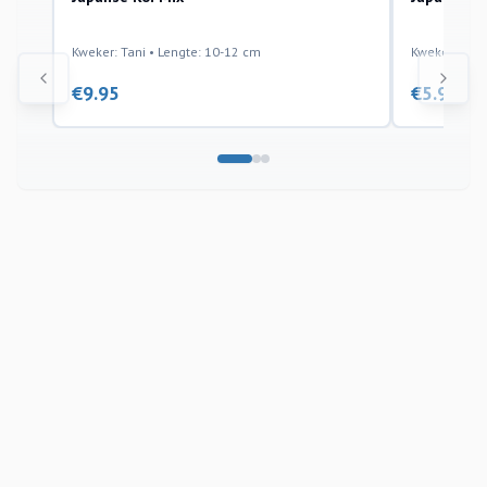
Kweker: Tani • Lengte: 10-12 cm
Kweker: Otsu
€
9.95
€
5.95