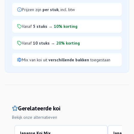
Prijzen zijn
per stuk
, incl. btw
Vanaf
5 stuks
→
10% korting
Vanaf
10 stuks
→
20% korting
Mix van koi uit
verschillende bakken
toegestaan
Gerelateerde koi
Bekijk onze alternatieven
Japanse Koi Mix
Japanse Ko