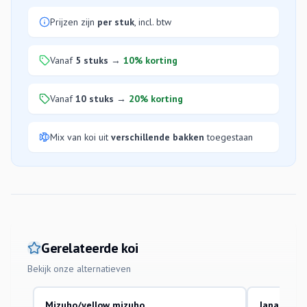
Prijzen zijn
per stuk
, incl. btw
Vanaf
5 stuks
→
10% korting
Vanaf
10 stuks
→
20% korting
Mix van koi uit
verschillende bakken
toegestaan
Gerelateerde koi
Bekijk onze alternatieven
Mizuho/yellow mizuho
Japanse Ko