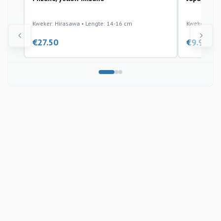
Kweker: Hirasawa • Lengte: 14-16 cm
Kweker: Tani
€
27.50
€
9.95