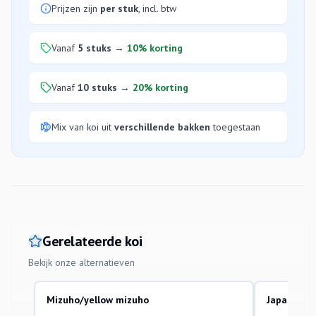
Prijzen zijn
per stuk
, incl. btw
Vanaf
5 stuks
→
10% korting
Vanaf
10 stuks
→
20% korting
Mix van koi uit
verschillende bakken
toegestaan
Gerelateerde koi
Bekijk onze alternatieven
Mizuho/yellow mizuho
Japanse Ko