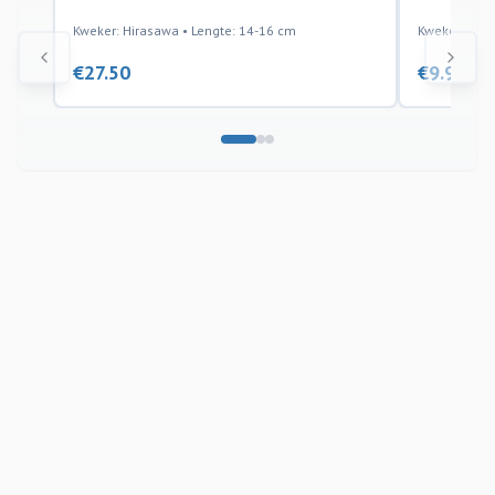
Kweker: Hirasawa • Lengte: 14-16 cm
Kweker: Tani
€
27.50
€
9.95