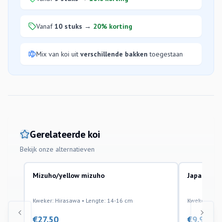
Vanaf
10 stuks
→
20% korting
Mix van koi uit
verschillende bakken
toegestaan
Gerelateerde koi
Bekijk onze alternatieven
Mizuho/yellow mizuho
Japanse Ko
Kweker: Hirasawa • Lengte: 14-16 cm
Kweker: Tani
€
27.50
€
9.95