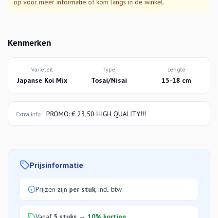
op voor meer informatie of kom langs in de winkel.
Kenmerken
Variëteit
Type
Lengte
Japanse Koi Mix
Tosai/Nisai
15-18 cm
PROMO: € 23,50 HIGH QUALITY!!!
Extra info:
Prijsinformatie
Prijzen zijn
per stuk
, incl. btw
Vanaf
5 stuks
→
10% korting