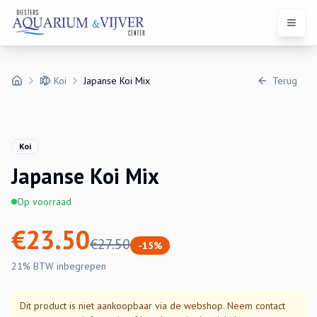
Open 
Koi
Japanse Koi Mix
Terug
Koi
Japanse Koi Mix
Op voorraad
€
23.50
€
27.50
-
15
%
21% BTW
inbegrepen
Dit product is niet aankoopbaar via de webshop. Neem contact