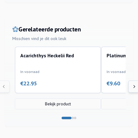
Gerelateerde producten
Misschien vind je dit ook leuk
Acarichthys Heckelii Red
Platinum Par
aquariumvissen
aquariumvissen
In voorraad
In voorraad
€
22.95
€
9.60
Bekijk product
Bek