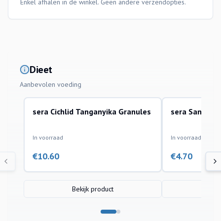
Enkel afhalen in de winkel. Geen andere verzendopties.
Dieet
Aanbevolen voeding
sera Cichlid Tanganyika Granules
sera San Colo
In voorraad
In voorraad
€
10.60
€
4.70
Bekijk product
Bek