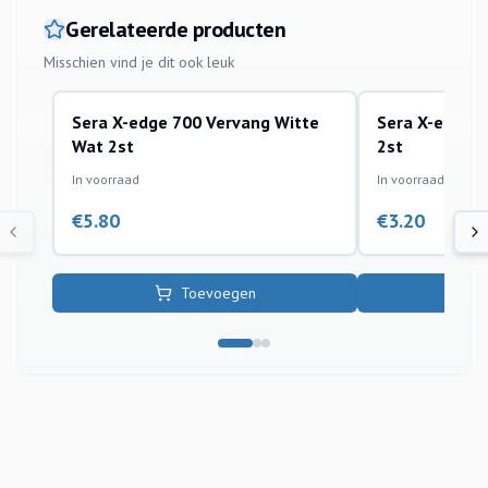
Gerelateerde producten
Misschien vind je dit ook leuk
Sera X-edge 700 Vervang Witte
Sera X-edge 
sera
sera
Wat 2st
2st
In voorraad
In voorraad
€
5.80
€
3.20
Toevoegen