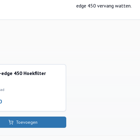
edge 450 vervang watten.
-edge 450 Hoekfilter
lters
aad
0
Toevoegen