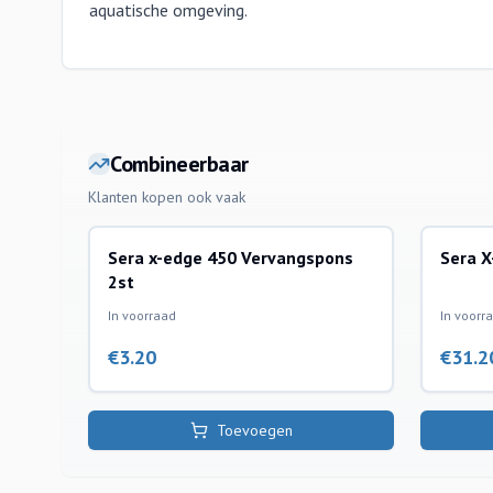
aquatische omgeving.
Combineerbaar
Klanten kopen ook vaak
Sera x-edge 450 Vervangspons
Sera X
sera
binnenfi
2st
In voorraad
In voorr
€
3.20
€
31.2
Toevoegen