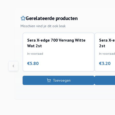
Gerelateerde producten
Misschien vind je dit ook leuk
Sera X-edge 700 Vervang Witte
Sera X-
sera
sera
Wat 2st
2st
In voorraad
In voorraad
€
5.80
€
3.20
Toevoegen