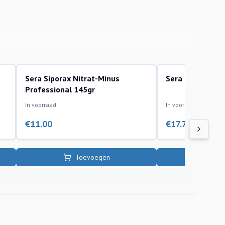
Sera Siporax Nitrat-Minus
Sera Filter Wool
sera
sera
Professional 145gr
In voorraad
In voorraad
€
11.00
€
17.70
Toevoegen
To