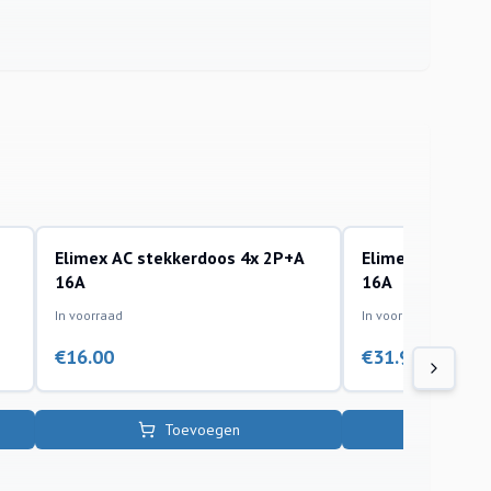
Elimex AC stekkerdoos 4x 2P+A
Elimex AC Stek
accessoires
accessoires
16A
16A
In voorraad
In voorraad
€
16.00
€
31.95
Toevoegen
To