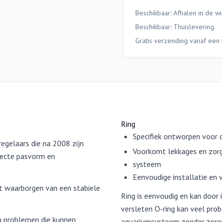
Beschikbaar: Afhalen in de wi
Beschikbaar:
Thuislevering
.
Gratis verzending vanaf een 
Ring
Specifiek ontworpen voor 
egelaars die na 2008 zijn
Voorkomt lekkages en zorg
fecte pasvorm en
systeem
Eenvoudige installatie en 
et waarborgen van een stabiele
Ring is eenvoudig en kan door
versleten O-ring kan veel pr
u problemen die kunnen
aquariumsysteem zonder zorgen