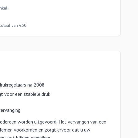
nkel.
totaal van €50.
drukregelaars na 2008
t voor een stabiele druk
vervanging
 iedereen worden uitgevoerd. Het vervangen van een
oblemen voorkomen en zorgt ervoor dat u uw
 kunt blijven gebruiken.