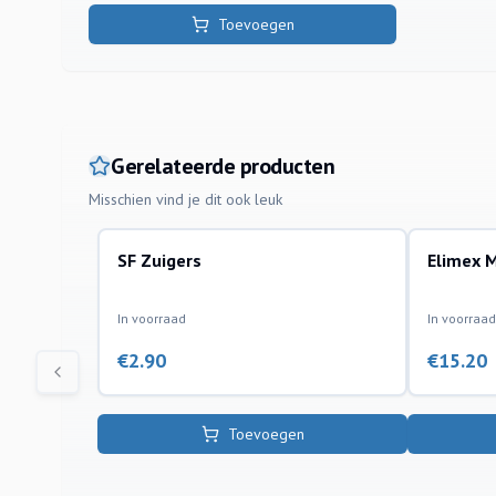
Toevoegen
Gerelateerde producten
Misschien vind je dit ook leuk
SF Zuigers
Elimex 
onderdelen
accessoires
In voorraad
In voorraad
€
2.90
€
15.20
Toevoegen