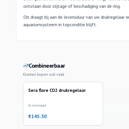
ontstaan door slijtage of beschadiging van de ring.
Dit draagt bij aan de levensduur van uw drukregelaar 
aquariumsysteem in topconditie blijft.
Combineerbaar
Klanten kopen ook vaak
Sera flore CO2 drukregelaar
co2 installatie toebehoren
In voorraad
€
145.30