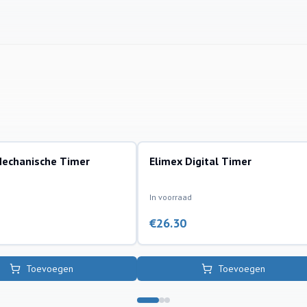
Mechanische Timer
Elimex Digital Timer
accessoires
In voorraad
€
26.30
Toevoegen
Toevoegen