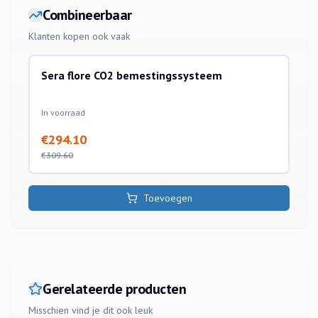
Combineerbaar
Klanten kopen ook vaak
Sera flore CO2 bemestingssysteem
co2 bemesting
-
5
%
In voorraad
€
294.10
€
309.60
Toevoegen
Gerelateerde producten
Misschien vind je dit ook leuk