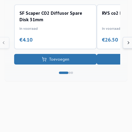
SF Scaper CO2 Diffusor Spare
RVS co2 Diffu
co2 installatie toebehoren
co2 installatie toe
Disk 31mm
In voorraad
In voorraad
€
4.10
€
26.50
Toevoegen