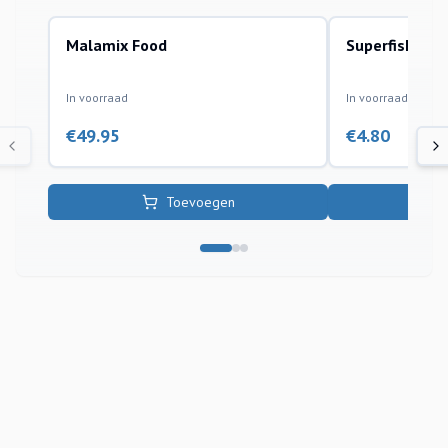
Malamix Food
Superfish Voe
koi
vijvervissen
In voorraad
In voorraad
€
49.95
€
4.80
Toevoegen