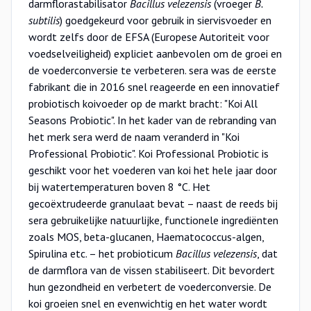
darmflorastabilisator
Bacillus velezensis
(vroeger
B.
subtilis
) goedgekeurd voor gebruik in siervisvoeder en
wordt zelfs door de EFSA (Europese Autoriteit voor
voedselveiligheid) expliciet aanbevolen om de groei en
de voederconversie te verbeteren. sera was de eerste
fabrikant die in 2016 snel reageerde en een innovatief
probiotisch koivoeder op de markt bracht: "Koi All
Seasons Probiotic". In het kader van de rebranding van
het merk sera werd de naam veranderd in "Koi
Professional Probiotic". Koi Professional Probiotic is
geschikt voor het voederen van koi het hele jaar door
bij watertemperaturen boven 8 °C. Het
gecoëxtrudeerde granulaat bevat – naast de reeds bij
sera gebruikelijke natuurlijke, functionele ingrediënten
zoals MOS, beta-glucanen, Haematococcus-algen,
Spirulina etc. – het probioticum
Bacillus velezensis
, dat
de darmflora van de vissen stabiliseert. Dit bevordert
hun gezondheid en verbetert de voederconversie. De
koi groeien snel en evenwichtig en het water wordt