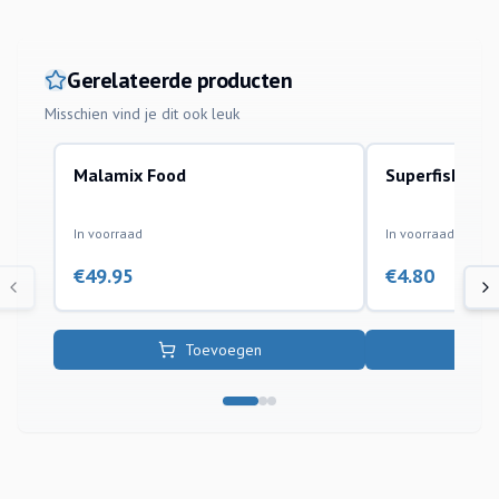
Gerelateerde producten
Misschien vind je dit ook leuk
Malamix Food
Superfish Voe
koi
vijvervissen
In voorraad
In voorraad
€
49.95
€
4.80
Toevoegen