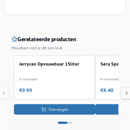
Gerelateerde producten
Misschien vind je dit ook leuk
Jerrycan Opvouwbaar 15liter
Sera Sponge 
overige
reiniging van aquar
In voorraad
In voorraad
€
9.99
€
8.40
Toevoegen