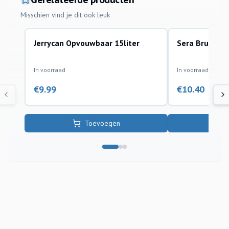
Misschien vind je dit ook leuk
Jerrycan Opvouwbaar 15liter
Sera Brush Se
overige
reiniging van aquar
In voorraad
In voorraad
€
9.99
€
10.40
Toevoegen