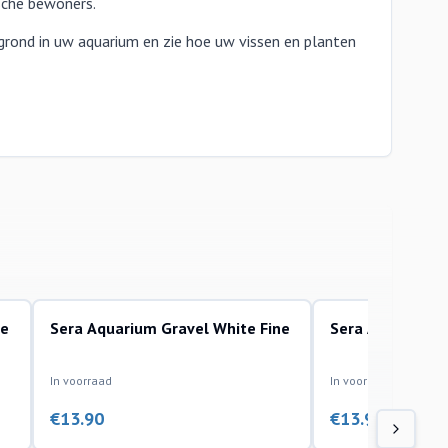
sche bewoners.
grond in uw aquarium en zie hoe uw vissen en planten
ne
Sera Aquarium Gravel White Fine
Sera Aquarium G
bodemmaterialen
bodemmaterialen
In voorraad
In voorraad
€
13.90
€
13.90