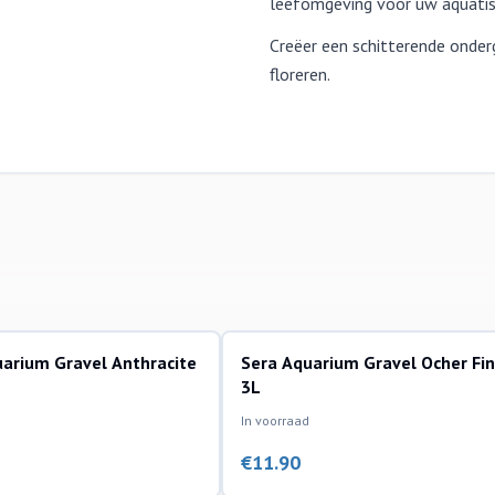
leefomgeving voor uw aquati
Creëer een schitterende onder
floreren.
arium Gravel Anthracite
Sera Aquarium Gravel Ocher Fi
rialen
bodemmaterialen
3L
In voorraad
€
11.90