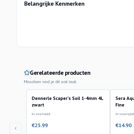
Belangrijke Kenmerken
Gerelateerde producten
Misschien vind je dit ook leuk
Dennerle Scaper's Soil 1-4mm 4L
Sera Aqu
bodemmaterialen
bodemmate
zwart
Fine
In voorraad
In voorraad
€
25.99
€
14.90