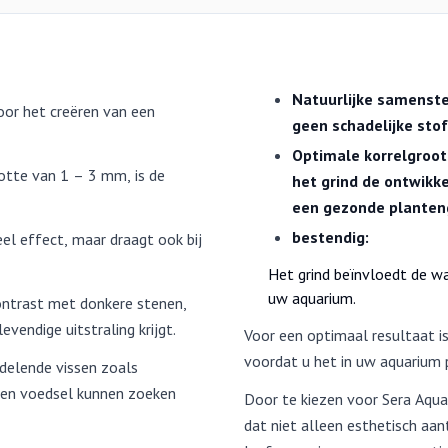
Natuurlijke samenstel
oor het creëren van een
geen schadelijke sto
Optimale korrelgroot
otte van 1 – 3 mm, is de
het grind de ontwikk
een gezonde planteng
bestendig:
ueel effect, maar draagt ook bij
Het grind beïnvloedt de wa
uw aquarium.
contrast met donkere stenen,
vendige uitstraling krijgt.
Voor een optimaal resultaat is
voordat u het in uw aquarium 
ndelende vissen zoals
n en voedsel kunnen zoeken
Door te kiezen voor Sera Aqua
dat niet alleen esthetisch aan