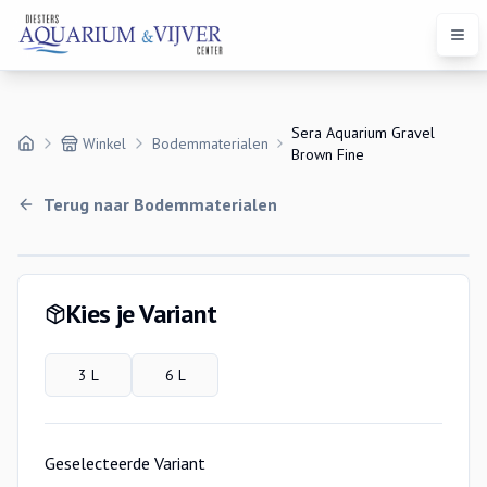
Open
Sera Aquarium Gravel
Winkel
Bodemmaterialen
Brown Fine
Terug naar
Bodemmaterialen
Variaties
Kies je Variant
3 L
6 L
Geselecteerde Variant