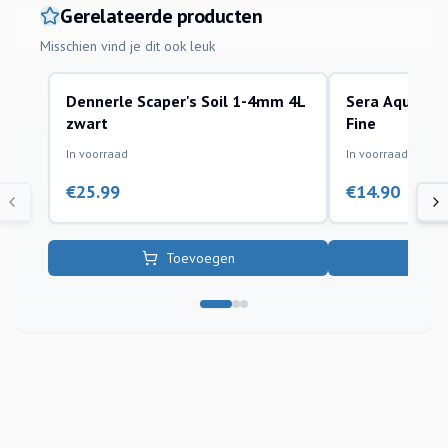
Gerelateerde producten
Misschien vind je dit ook leuk
Dennerle Scaper's Soil 1-4mm 4L
Sera Aquarium
bodemmaterialen
bodemmaterialen
zwart
Fine
In voorraad
In voorraad
€
25.99
€
14.90
Toevoegen