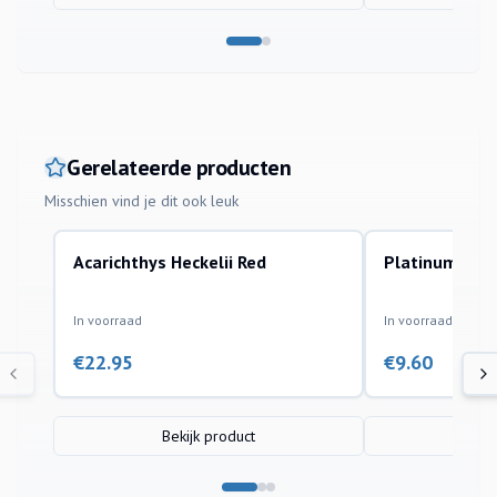
Gerelateerde producten
Misschien vind je dit ook leuk
Acarichthys Heckelii Red
Platinum Par
aquariumvissen
aquariumvissen
In voorraad
In voorraad
€
22.95
€
9.60
Bekijk product
Bek