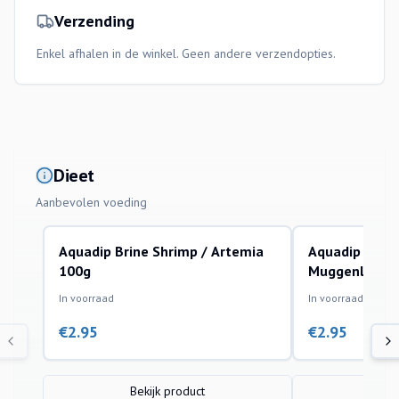
Verzending
Enkel afhalen in de winkel. Geen andere verzendopties.
Dieet
Aanbevolen voeding
Aquadip Brine Shrimp / Artemia
Aquadip Bloe
100g
Muggenlarven
In voorraad
In voorraad
€
2.95
€
2.95
Bekijk product
Bek