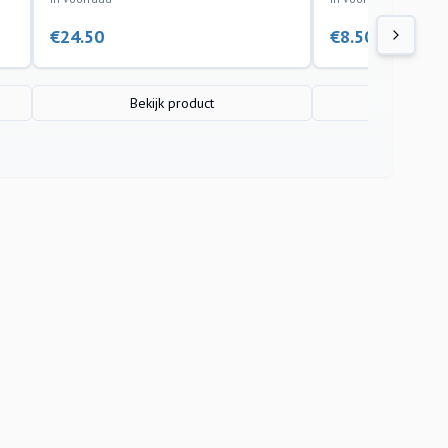
€
24.50
€
8.50
Bekijk product
Bekijk