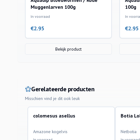
Aquadip Bloedwormen / Rode
Aquadi
Muggenlarven 100g
100g
In voorraad
In voorr
€
2.95
€
2.95
Bekijk product
Gerelateerde producten
Misschien vind je dit ook leuk
colomesus asellus
Botia L
aquariumvissen
aquariumvi
Amazone kogelvis
Netbotia
In voorraad
In voorraad