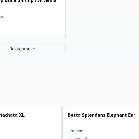
p Brine Shrimp / Artemia
aad
Bekijk product
ohachata XL
Betta Splendens Elephant Ear
ssen
aquariumvissen
kempvis
In voorraad