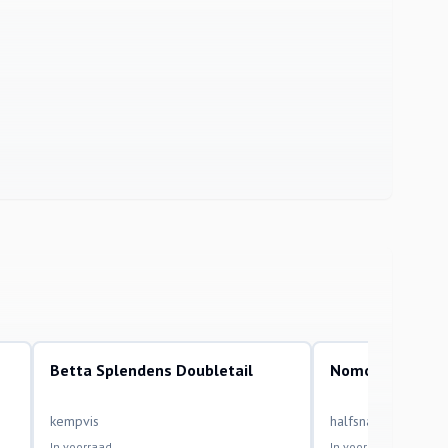
Betta Splendens Doubletail
Nomorhamphus 
aquariumvissen
aquariumvissen
kempvis
halfsnavelbek
In voorraad
In voorraad