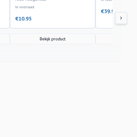
In voorraad
€
39.95
€
10.95
Bekijk product
Bekijk