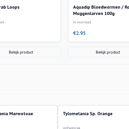
rab Loops
Aquadip Bloedwormen / R
Muggenlarven 100g
aad
In voorraad
€
2.95
Bekijk product
Bekijk product
ania Marwotoae
Tylomelania Sp. Orange
ssen
aquariumvissen
olifantslak