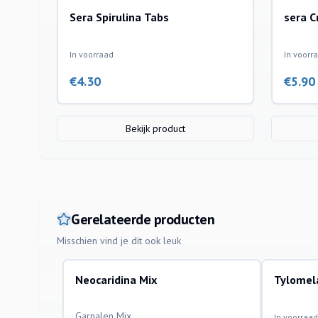
Sera Spirulina Tabs
sera C
In voorraad
In voorr
€
4.30
€
5.90
Bekijk product
Gerelateerde producten
Misschien vind je dit ook leuk
Neocaridina Mix
Tylomel
aquariumvissen
aquariumvi
Garnalen Mix
In voorraad