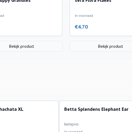
uppy Granules
sera Flora Flakes
aad
In voorraad
€
4.70
Bekijk product
Bekijk product
ohachata XL
Betta Splendens Elephant Ear
ssen
aquariumvissen
kempvis
In voorraad