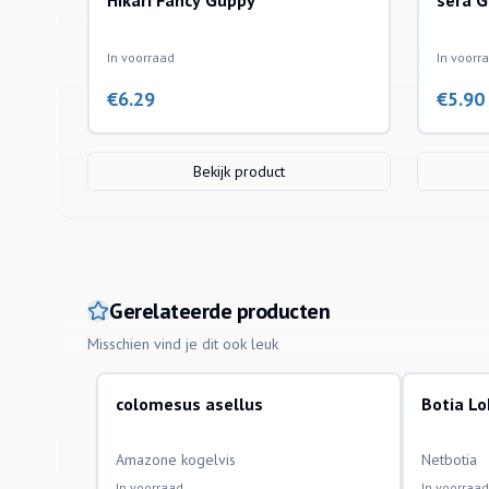
Hikari Fancy Guppy
sera G
In voorraad
In voorr
€
6.29
€
5.90
Bekijk product
Gerelateerde producten
Misschien vind je dit ook leuk
colomesus asellus
Botia L
aquariumvissen
aquariumvi
Amazone kogelvis
Netbotia
In voorraad
In voorraad