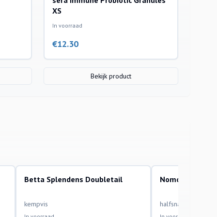
sera Immune Probiotic Granules
XS
In voorraad
€
12.30
Bekijk product
Betta Splendens Doubletail
Nomorhamphus 
aquariumvissen
aquariumvissen
kempvis
halfsnavelbek
In voorraad
In voorraad