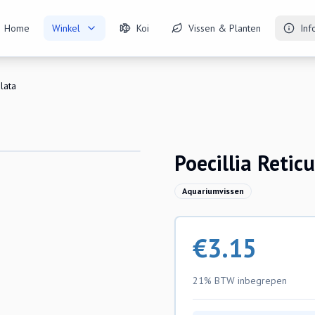
Home
Winkel
Koi
Vissen & Planten
Inf
ulata
Poecillia Retic
Aquariumvissen
€
3.15
21% BTW
inbegrepen