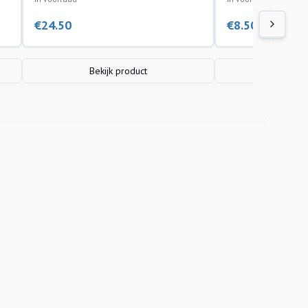
€
24.50
€
8.50
Bekijk product
Bekijk