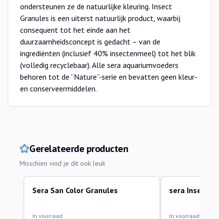
ondersteunen ze de natuurlijke kleuring. Insect
Granules is een uiterst natuurlijk product, waarbij
consequent tot het einde aan het
duurzaamheidsconcept is gedacht – van de
ingrediënten (inclusief 40% insectenmeel) tot het blik
(volledig recyclebaar). Alle sera aquariumvoeders
behoren tot de “Nature”-serie en bevatten geen kleur-
en conserveermiddelen.
Gerelateerde producten
Misschien vind je dit ook leuk
Sera San Color Granules
sera Insect G
korrel en sticks
korrel en sticks
In voorraad
In voorraad