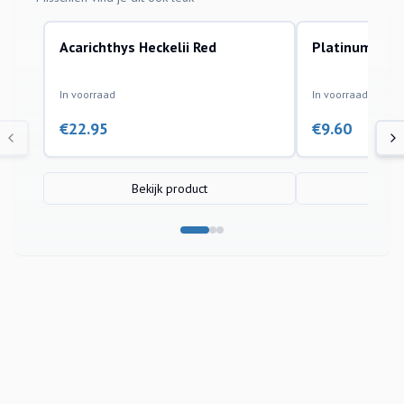
Acarichthys Heckelii Red
Platinum Par
aquariumvissen
aquariumvissen
In voorraad
In voorraad
€
22.95
€
9.60
Bekijk product
Bek