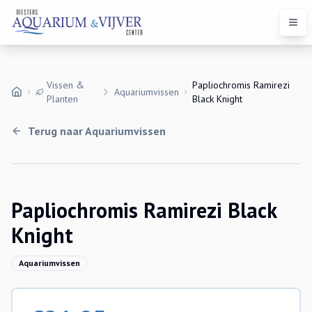
Open
Vissen &
Papliochromis Ramirezi
Aquariumvissen
Planten
Black Knight
Terug naar
Aquariumvissen
Uitverkocht
Papliochromis Ramirezi Black
Knight
Aquariumvissen