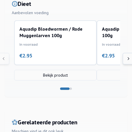
Dieet
Aanbevolen voeding
Aquadip Bloedwormen / Rode
Aquadip Brine
Muggenlarven 100g
100g
In voorraad
In voorraad
€
2.95
€
2.95
Bekijk product
Bek
Gerelateerde producten
Misschien vind je dit ook leuk