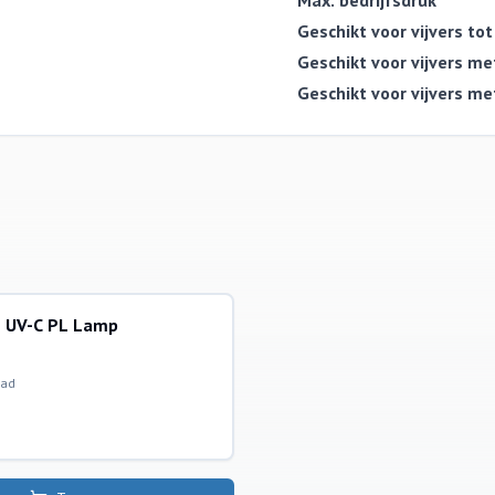
Max. bedrijfsdruk
Geschikt voor vijvers to
Geschikt voor vijvers me
Geschikt voor vijvers m
s UV-C PL Lamp
vanglampen
aad