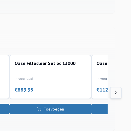
g
Oase Filtoclear Set oc 13000
Oase Filtoclear
drukfilters en sets toebehoren
drukfilters en sets to
In voorraad
In voorraad
€
889.95
€
1129.95
Toevoegen
To