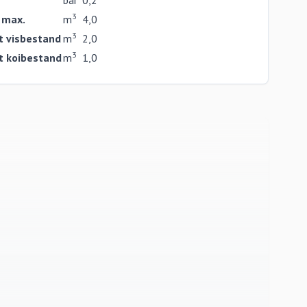
bar
0,2
3
t max.
m
4,0
3
t visbestand
m
2,0
3
et koibestand
m
1,0