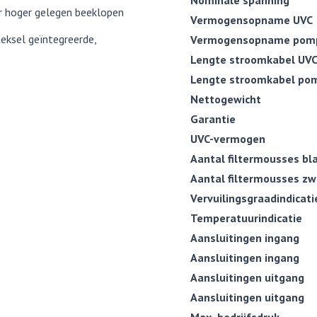
Nominale spanning
 hoger gelegen beeklopen
Vermogensopname UVC
 deksel geïntegreerde,
Vermogensopname pom
Lengte stroomkabel UV
Lengte stroomkabel po
Nettogewicht
Garantie
UVC-vermogen
Aantal filtermousses bl
Aantal filtermousses zw
Vervuilingsgraadindicati
Temperatuurindicatie
Aansluitingen ingang
Aansluitingen ingang
Aansluitingen uitgang
Aansluitingen uitgang