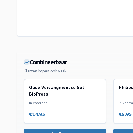
Combineerbaar
Klanten kopen ook vaak
Oase Vervangmousse Set
Philip
filtermaterialen vijverafdeling
uvc ver
BioPress
In voorraad
In voorr
€
14.95
€
8.95