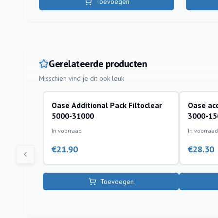
Toevoegen
Gerelateerde producten
Misschien vind je dit ook leuk
Oase Additional Pack Filtoclear
Oase acc
drukfilters en sets toebehoren
drukfilters
5000-31000
3000-15
In voorraad
In voorraad
€
21.90
€
28.30
Toevoegen