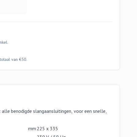
nkel.
totaal van €50.
le benodigde slangaansluitingen, voor een snelle,
mm
225 x 335