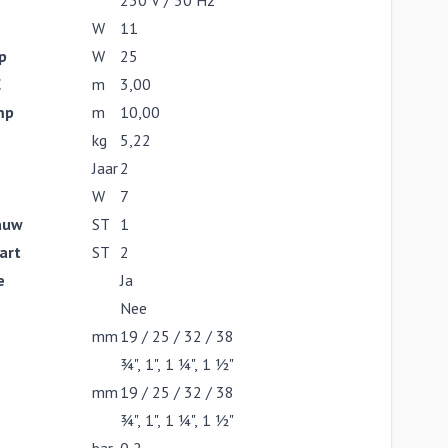
230 V / 50 Hz
W
11
p
W
25
C
m
3,00
mp
m
10,00
kg
5,22
Jaar
2
W
7
auw
ST
1
art
ST
2
e
Ja
Nee
mm
19 / 25 / 32 / 38
¾", 1", 1 ¼", 1 ½"
mm
19 / 25 / 32 / 38
¾", 1", 1 ¼", 1 ½"