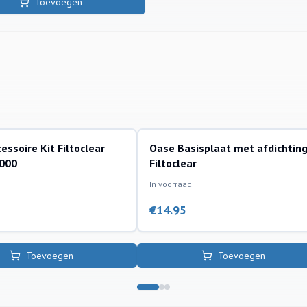
Toevoegen
essoire Kit Filtoclear
Oase Basisplaat met afdichtin
 en sets toebehoren
drukfilters en sets toebehoren
000
Filtoclear
In voorraad
€
14.95
Toevoegen
Toevoegen