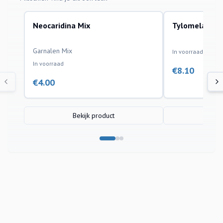
Neocaridina Mix
Tylomelania 
aquariumvissen
aquariumvissen
Garnalen Mix
In voorraad
In voorraad
€
8.10
€
4.00
Bekijk product
Bek