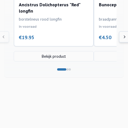
Ancistrus Dolichopterus "Red"
Bunocephalus
aquariumvissen
aquariumvissen
longfin
borstelneus rood longfin
braadpanmeerva
In voorraad
In voorraad
€
19.95
€
4.50
Bekijk product
Bek