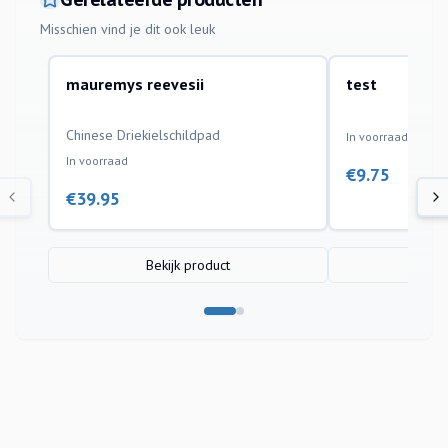
Misschien vind je dit ook leuk
mauremys reevesii
test
aquariumvissen
aquariumvissen
Chinese Driekielschildpad
In voorraad
In voorraad
€
9.75
€
39.95
Bekijk product
Bek