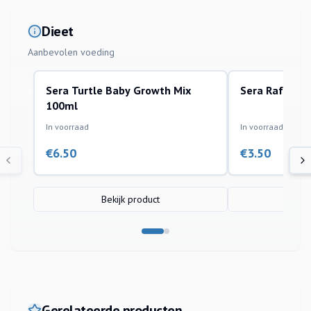
Dieet
Aanbevolen voeding
Sera Turtle Baby Growth Mix
Sera Raffy I 
100ml
In voorraad
In voorraad
€
6.50
€
3.50
Bekijk product
Bek
Gerelateerde producten