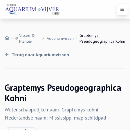
Open
Vissen &
Graptemys
Aquariumvissen
Planten
Pseudogeographica Kohni
Terug naar
Aquariumvissen
Uitverkocht
Graptemys Pseudogeographica
Kohni
Wetenschappelijke naam: Graptemys kohni
Nederlandse naam: Mississippi map-schildpad