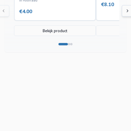
In voorraad
€
8.10
€
4.00
Bekijk product
Bek