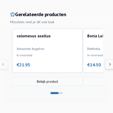
Gerelateerde producten
Misschien vind je dit ook leuk
colomesus asellus
Botia Lohach
aquariumvissen
aquariumvissen
Amazone kogelvis
Netbotia
In voorraad
In voorraad
€
21.95
€
14.50
Bekijk product
Bek