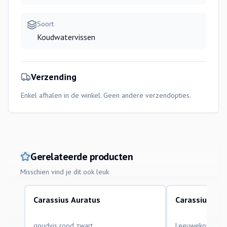
Soort
Koudwatervissen
Verzending
Enkel afhalen in de winkel. Geen andere verzendopties.
Gerelateerde producten
Misschien vind je dit ook leuk
Carassius Auratus
Carassius Aur
aquariumvissen
aquariumvissen
goudvis rood zwart
Leeuwekop Redc