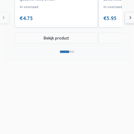
In voorraad
In voorraad
€
4.75
€
5.95
Bekijk product
Bek