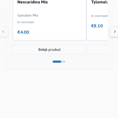
Neocaridina Mix
Tylomelania 
aquariumvissen
aquariumvissen
Garnalen Mix
In voorraad
In voorraad
€
8.10
€
4.00
Bekijk product
Bek